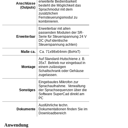
erweiterte Bedienbarkeit
Anschlüsse
besteht die Möglichkeit das
(Outputs)
Sprachmodul mit dem
zusätzlichen
Fernsteuerungsmodul zu
kombinieren.
Erweiterbar mit allen
passenden Modulen der SR-
Erweiterbar
Serie für Steuerspannung 24 V
DC (Auf identische
Steuerspannung achten)
Maße ca.
Ca. 71x98x64mm (BxHxT)
Auf Standard-Hutschiene z. B.
35x7. Betrieb nur eingebaut in
Montage
einem zulässigen
Schaltschrank oder Gehäuse
zugelassen.
Eingebautes Mikrofon zur
Sprachaufnahme. Verwaltung
Sonstiges
der Sprachsequenzen über die
Software SuperCad direkt am
PC
Ausführliche techn.
Dokumente
Dokumentationen finden Sie im
Downloadbereich
Anwendung