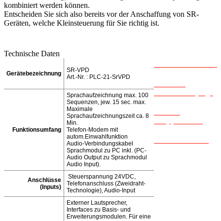
kombiniert werden können.
Entscheiden Sie sich also bereits vor der Anschaffung von SR-
Geräten, welche Kleinsteuerung für Sie richtig ist.
Technische Daten
Softwaredownload
SR-VPD
Gerätebezeichnung
Art.-Nr. : PLC-21-SrVPD
Bedienung
Voicemodul (engl.)
Sprachaufzeichnung max. 100
Sequenzen, jew. 15 sec. max.
Maximale
Link zu
Sprachaufzeichnungszeit ca. 8
Shopplattform
Min.
Funktionsumfang
Telefon-Modem mit
autom.Einwahlfunktion
Pohltechnic.com
Audio-Verbindungskabel
Sprachmodul zu PC inkl. (PC-
Audio Output zu Sprachmodul
Audio Input).
Steuerspannung 24VDC,
Anschlüsse
Telefonanschluss (Zweidraht-
(Inputs)
Technologie), Audio-Input
Externer Lautsprecher,
Interfaces zu Basis- und
Erweiterungsmodulen. Für eine