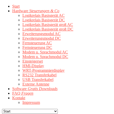
Start
Hardware
Steuerungen & Co
Logikrelais Basisgerät AC
Logikrelais Basisgerät DC
Logikrelais Basisgerät groß AC
Logikrelais Basisgerät groß DC
Erweiterungsmodul AC
Erweiterungsmodul DC
Fernsteuerung AC
Fernsteuerung DC
Modem u. Sprachmodul AC
Modem u. Sprachmodul DC
Einsteigerset
HMI-Display
WRT-Programmierdisplay
RS232 Transferkabel
USB Transferkabel
Externe Antenne
Software
Gratis Downloads
FAQ
Fragen
Kontakt
Impressum