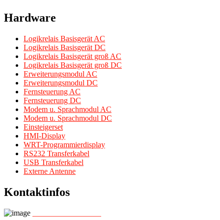
Hardware
Logikrelais Basisgerät AC
Logikrelais Basisgerät DC
Logikrelais Basisgerät groß AC
Logikrelais Basisgerät groß DC
Erweiterungsmodul AC
Erweiterungsmodul DC
Fernsteuerung AC
Fernsteuerung DC
Modem u. Sprachmodul AC
Modem u. Sprachmodul DC
Einsteigerset
HMI-Display
WRT-Programmierdisplay
RS232 Transferkabel
USB Transferkabel
Externe Antenne
Kontaktinfos
+49- 7361/ 460 460 0