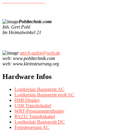
+49- 172/ 7 30 05 77
Pohltechnic.com
Inh. Gert Pohl
Im Heimatwinkel 21
utech-aalen@web.de
web: www.pohltechnik.com
web: www.kleinsteuerung.org
Hardware Infos
Logikrelais Basisgerät AC
Logikrelais Basisgerät groß AC
HMI-Display
USB Transferkabel
WRT-Programmierdisplay
RS232 Transferkabel
Logikrelais Basisgerät DC
Fernsteuerung AC